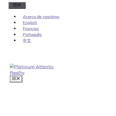
Saltar
Menú
al
contenido
Acerca de nosotros
English
Français
Português
中文
MENÚ